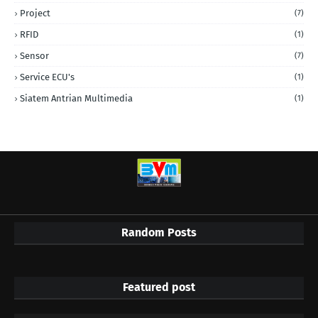
Project
(7)
RFID
(1)
Sensor
(7)
Service ECU's
(1)
Siatem Antrian Multimedia
(1)
Random Posts
Featured post