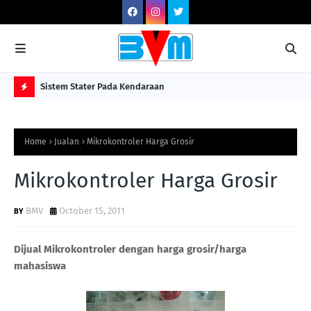
Sistem Stater Pada Kendaraan
Pen
Me
H
O
Home
Jualan
Mikrokontroler Harga Grosir
T
P
Mikrokontroler Harga Grosir
O
BMV
October 15, 2011
S
T
Dijual Mikrokontroler dengan harga grosir/harga
S
mahasiswa